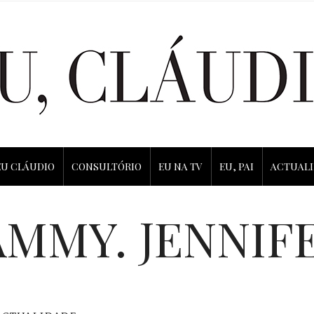
EU CLÁUDIO
CONSULTÓRIO
EU NA TV
EU, PAI
ACTUAL
MMY. JENNIF