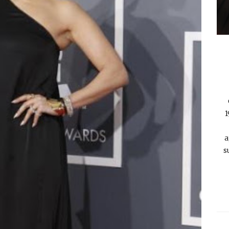
1
a
s