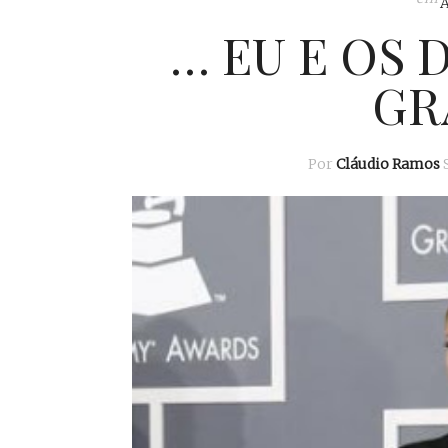
… EU E OS 
GR
Por
Cláudio Ramos