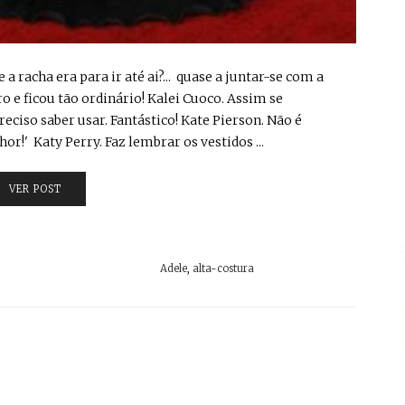
 a racha era para ir até ai?... quase a juntar-se com a
iro e ficou tão ordinário! Kalei Cuoco. Assim se
eciso saber usar. Fantástico! Kate Pierson. Não é
hor!' Katy Perry. Faz lembrar os vestidos ...
VER POST
Adele
,
alta-costura