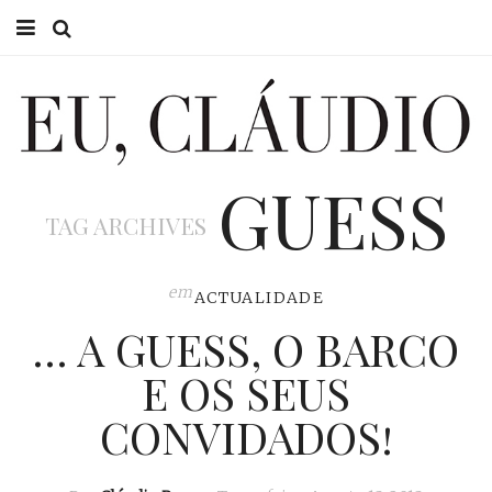
HOME
EU CLÁUDIO
GUESS
CONSULTÓRIO
TAG ARCHIVES
EU NA TV
EU, PAI
em
ACTUALIDADE
… A GUESS, O BARCO
ACTUALIDADE
E OS SEUS
CONVIDADOS!