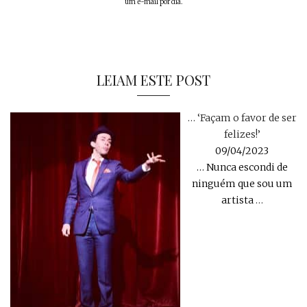
um e-mail por dia.
LEIAM ESTE POST
… ‘Façam o favor de ser
felizes!’
09/04/2023
… Nunca escondi de
ninguém que sou um
artista
…