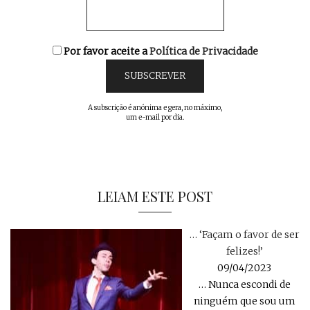
Por favor aceite a
Política de Privacidade
A subscrição é anónima e gera, no máximo,
um e-mail por dia.
LEIAM ESTE POST
… ‘Façam o favor de ser
felizes!’
09/04/2023
… Nunca escondi de
ninguém que sou um