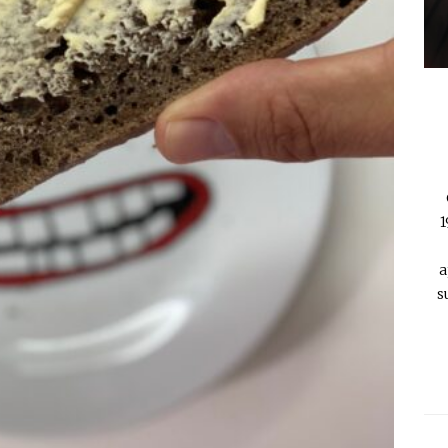
1
a
s