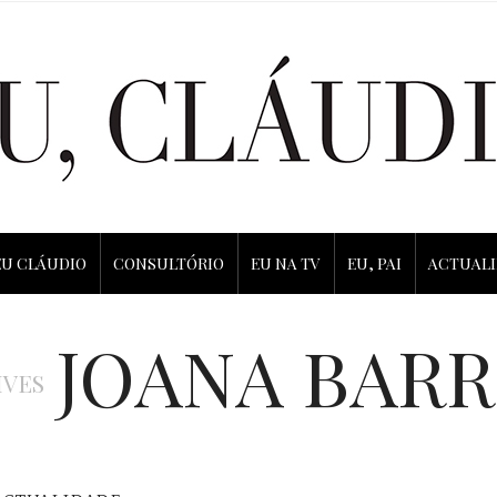
EU CLÁUDIO
CONSULTÓRIO
EU NA TV
EU, PAI
ACTUAL
JOANA BARR
IVES