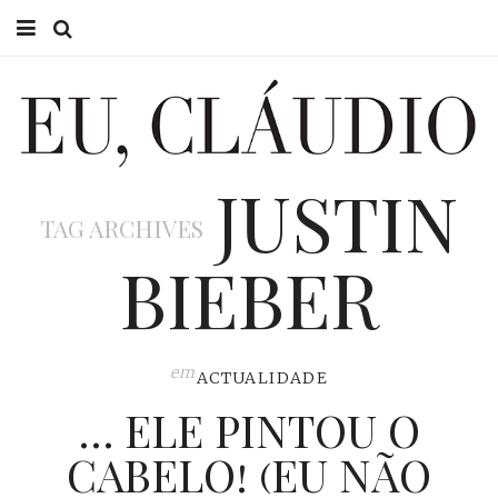
HOME
EU CLÁUDIO
JUSTIN
CONSULTÓRIO
TAG ARCHIVES
EU NA TV
BIEBER
EU, PAI
ACTUALIDADE
em
ACTUALIDADE
… ELE PINTOU O
CABELO! (EU NÃO