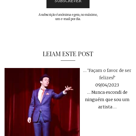
A subscrição é anónima e gera, no máximo,
um e-mail por dia.
LEIAM ESTE POST
… ‘Façam o favor de ser
felizes!’
09/04/2023
… Nunca escondi de
ninguém que sou um
artista
…