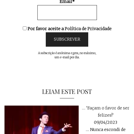
Email*
Por favor aceite a
Política de Privacidade
A subscrição é anónima e gera, no máximo,
um e-mail por dia.
LEIAM ESTE POST
… ‘Façam o favor de ser
felizes!’
09/04/2023
… Nunca escondi de