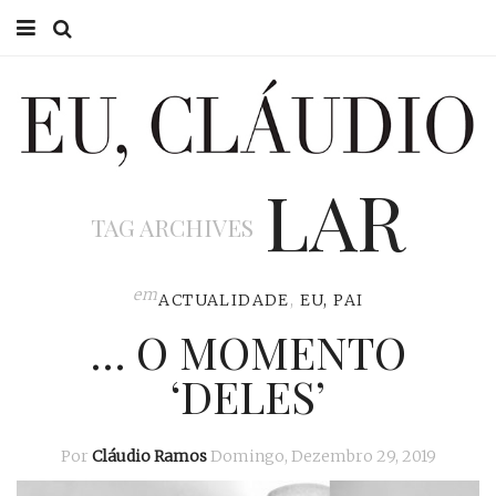
HOME
EU CLÁUDIO
LAR
CONSULTÓRIO
TAG ARCHIVES
EU NA TV
EU, PAI
em
ACTUALIDADE
,
EU, PAI
… O MOMENTO
ACTUALIDADE
‘DELES’
Por
Cláudio Ramos
Domingo, Dezembro 29, 2019