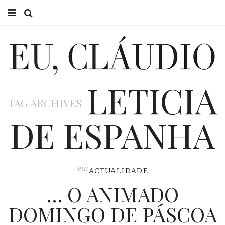
HOME
EU CLÁUDIO
LETICIA
CONSULTÓRIO
TAG ARCHIVES
EU NA TV
DE ESPANHA
EU, PAI
ACTUALIDADE
em
ACTUALIDADE
… O ANIMADO
DOMINGO DE PÁSCOA