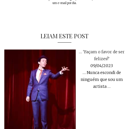
um e-mail por dia.
LEIAM ESTE POST
… ‘Façam o favor de ser
felizes!’
09/04/2023
… Nunca escondi de
ninguém que sou um
artista
…