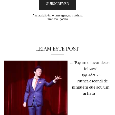
A subscrição é anónima e gera, no máximo,
um e-mail por dia.
LEIAM ESTE POST
… ‘Façam o favor de ser
felizes!’
09/04/2023
… Nunca escondi de
ninguém que sou um
artista
…