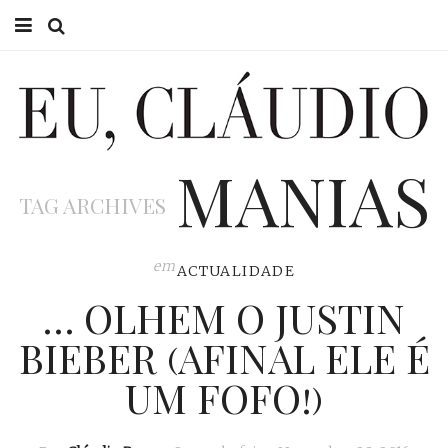
HOME
EU CLÁUDIO
MANIAS
CONSULTÓRIO
TAG ARCHIVES
EU NA TV
EU, PAI
em
ACTUALIDADE
… OLHEM O JUSTIN
ACTUALIDADE
BIEBER (AFINAL ELE É
UM FOFO!)