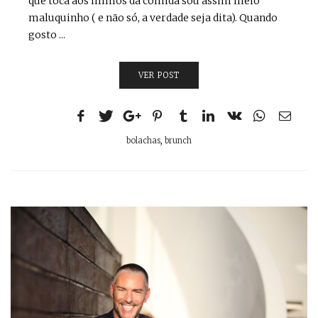
que toca aos mimos da comida sou assim meio
maluquinho ( e não só, a verdade seja dita). Quando
gosto ...
VER POST
bolachas
,
brunch