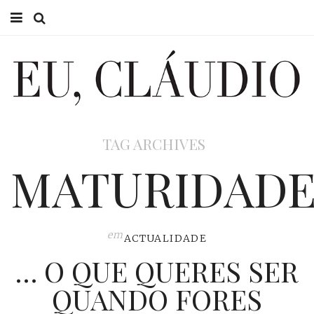
HOME
EU CLÁUDIO
CONSULTÓRIO
TAG ARCHIVES
EU NA TV
MATURIDAD
EU, PAI
ACTUALIDADE
em
ACTUALIDADE
… O QUE QUERES SER
QUANDO FORES