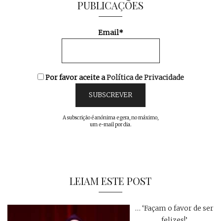
PUBLICAÇÕES
Email*
Por favor aceite a
Política de Privacidade
A subscrição é anónima e gera, no máximo,
um e-mail por dia.
LEIAM ESTE POST
… ‘Façam o favor de ser
felizes!’