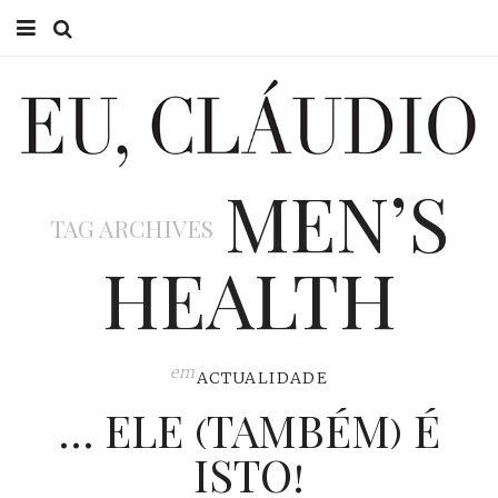
HOME
EU CLÁUDIO
MEN’S
CONSULTÓRIO
TAG ARCHIVES
EU NA TV
HEALTH
EU, PAI
ACTUALIDADE
em
ACTUALIDADE
… ELE (TAMBÉM) É
ISTO!