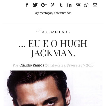
apresentação
,
apresentador
em
ACTUALIDADE
… EU E O HUGH
JACKMAN.
Por
Cláudio Ramos
Quinta-feira, Fevereiro 7, 2013