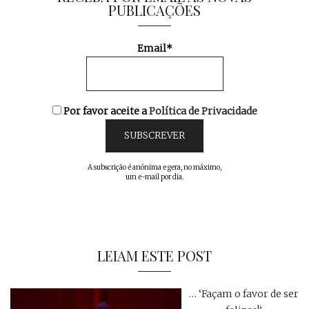
PUBLICAÇÕES
Email*
Por favor aceite a
Política de Privacidade
A subscrição é anónima e gera, no máximo,
um e-mail por dia.
LEIAM ESTE POST
… ‘Façam o favor de ser