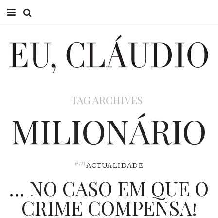
HOME
EU CLÁUDIO
CONSULTÓRIO
TAG ARCHIVES
EU NA TV
MILIONÁRIO
EU, PAI
ACTUALIDADE
em
ACTUALIDADE
… NO CASO EM QUE O
CRIME COMPENSA!