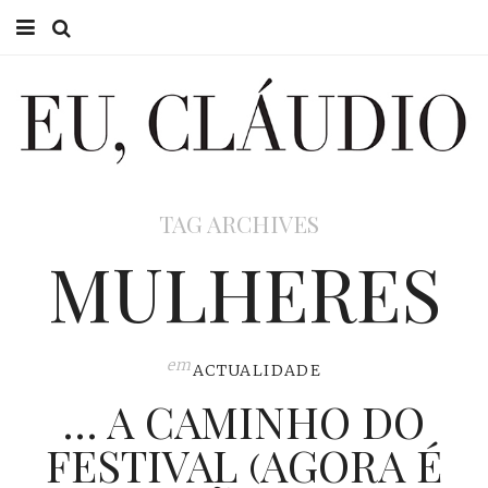
HOME
EU CLÁUDIO
CONSULTÓRIO
TAG ARCHIVES
EU NA TV
MULHERES
EU, PAI
ACTUALIDADE
em
ACTUALIDADE
… A CAMINHO DO
FESTIVAL (AGORA É