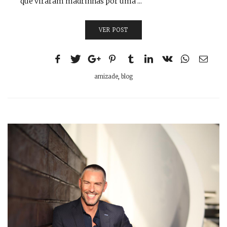
que viraram madrinhas por uma ...
VER POST
amizade
,
blog