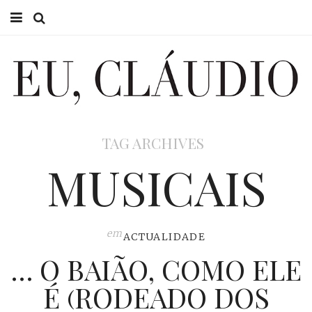
HOME
EU CLÁUDIO
CONSULTÓRIO
TAG ARCHIVES
EU NA TV
MUSICAIS
EU, PAI
ACTUALIDADE
em
ACTUALIDADE
… O BAIÃO, COMO ELE
É (RODEADO DOS