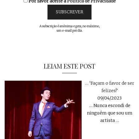
Por favor aceite a
Política de Privacidade
A subscrição é anónima e gera, no máximo,
um e-mail por dia.
LEIAM ESTE POST
… ‘Façam o favor de ser
felizes!’
09/04/2023
… Nunca escondi de
ninguém que sou um
artista
…