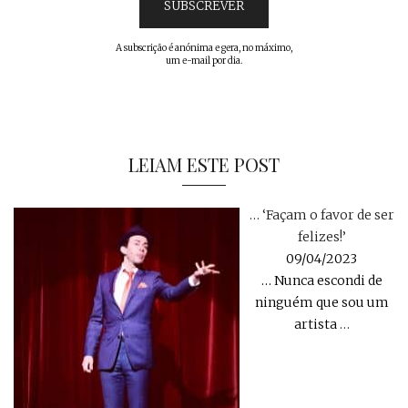
A subscrição é anónima e gera, no máximo,
um e-mail por dia.
LEIAM ESTE POST
… ‘Façam o favor de ser
felizes!’
09/04/2023
… Nunca escondi de
ninguém que sou um
artista
…