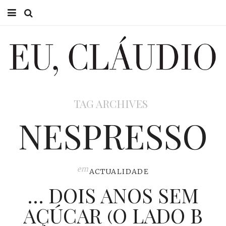
HOME
EU CLÁUDIO
CONSULTÓRIO
TAG ARCHIVES
EU NA TV
NESPRESSO
EU, PAI
ACTUALIDADE
em
ACTUALIDADE
… DOIS ANOS SEM
AÇÚCAR (O LADO B