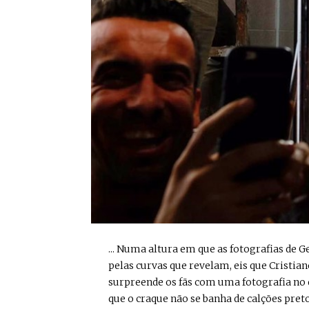
... Numa altura em que as fotografias de 
pelas curvas que revelam, eis que Cristia
surpreende os fãs com uma fotografia no
que o craque não se banha de calções pret