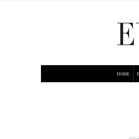
HOME
em