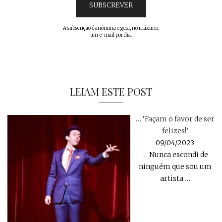
A subscrição é anónima e gera, no máximo,
um e-mail por dia.
LEIAM ESTE POST
… ‘Façam o favor de ser
felizes!’
09/04/2023
… Nunca escondi de
ninguém que sou um
artista
…