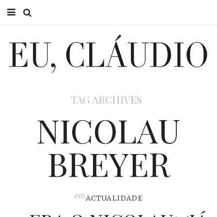
HOME
EU CLÁUDIO
CONSULTÓRIO
TAG ARCHIVES
EU NA TV
NICOLAU
EU, PAI
BREYER
ACTUALIDADE
em
ACTUALIDADE