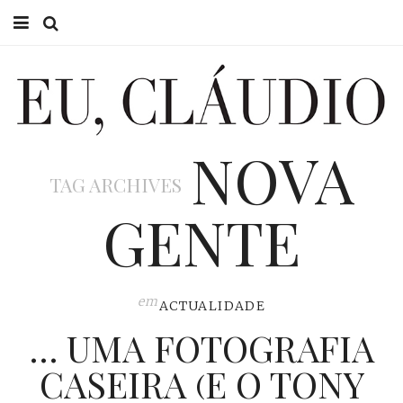
HOME
EU CLÁUDIO
NOVA
CONSULTÓRIO
TAG ARCHIVES
EU NA TV
GENTE
EU, PAI
ACTUALIDADE
em
ACTUALIDADE
… UMA FOTOGRAFIA
CASEIRA (E O TONY