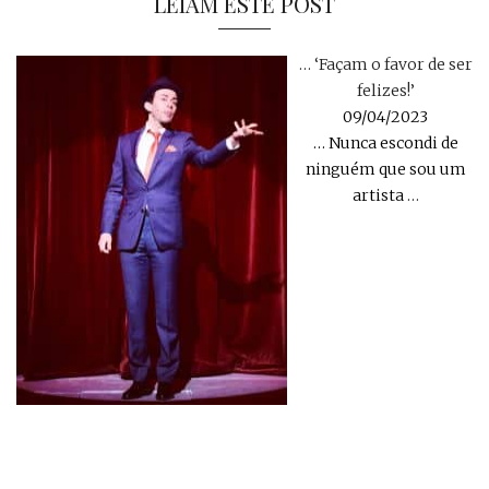
LEIAM ESTE POST
… ‘Façam o favor de ser
felizes!’
09/04/2023
… Nunca escondi de
ninguém que sou um
artista
…