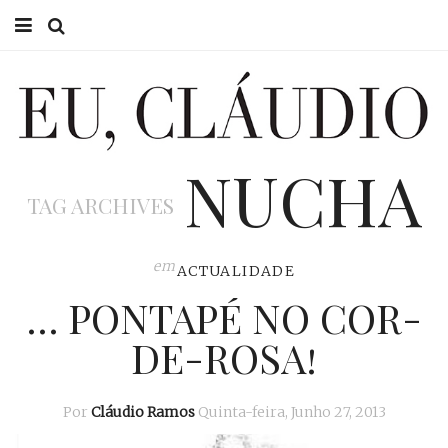
HOME
EU CLÁUDIO
NUCHA
CONSULTÓRIO
TAG ARCHIVES
EU NA TV
EU, PAI
em
ACTUALIDADE
… PONTAPÉ NO COR-
ACTUALIDADE
DE-ROSA!
Por
Cláudio Ramos
Quinta-feira, Junho 27, 2013