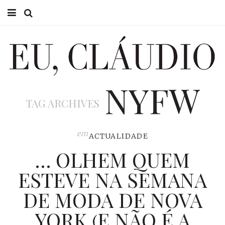
HOME
EU CLÁUDIO
NYFW
CONSULTÓRIO
TAG ARCHIVES
EU NA TV
EU, PAI
em
ACTUALIDADE
… OLHEM QUEM
ACTUALIDADE
ESTEVE NA SEMANA
DE MODA DE NOVA
YORK (E NÃO É A