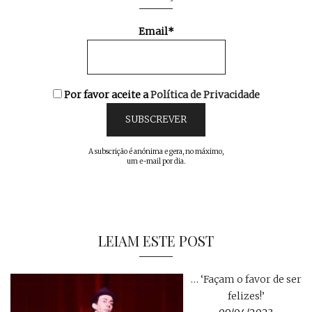
Email*
Por favor aceite a
Política de Privacidade
A subscrição é anónima e gera, no máximo,
um e-mail por dia.
LEIAM ESTE POST
… ‘Façam o favor de ser
felizes!’