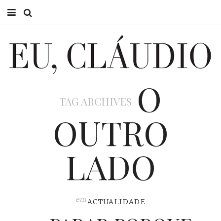
HOME
EU CLÁUDIO
O
CONSULTÓRIO
TAG ARCHIVES
EU NA TV
OUTRO
EU, PAI
LADO
ACTUALIDADE
em
ACTUALIDADE