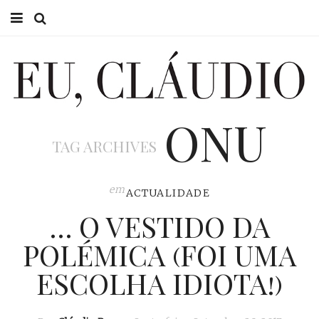
HOME
EU CLÁUDIO
ONU
CONSULTÓRIO
TAG ARCHIVES
EU NA TV
EU, PAI
em
ACTUALIDADE
… O VESTIDO DA
ACTUALIDADE
POLÉMICA (FOI UMA
ESCOLHA IDIOTA!)