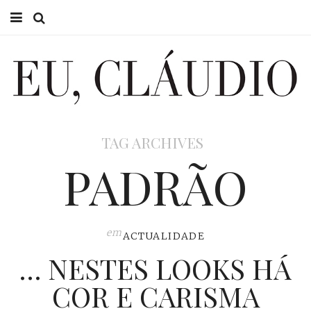
HOME
EU CLÁUDIO
CONSULTÓRIO
TAG ARCHIVES
EU NA TV
PADRÃO
EU, PAI
ACTUALIDADE
em
ACTUALIDADE
… NESTES LOOKS HÁ
COR E CARISMA