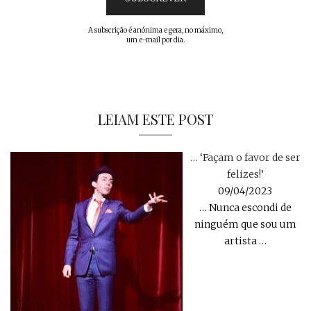
A subscrição é anónima e gera, no máximo,
um e-mail por dia.
LEIAM ESTE POST
… ‘Façam o favor de ser
felizes!’
09/04/2023
… Nunca escondi de
ninguém que sou um
artista
…