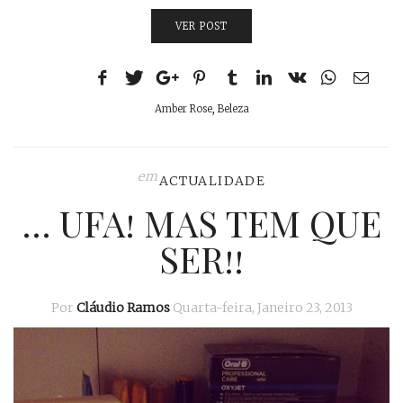
VER POST
Amber Rose
,
Beleza
em
ACTUALIDADE
… UFA! MAS TEM QUE
SER!!
Por
Cláudio Ramos
Quarta-feira, Janeiro 23, 2013