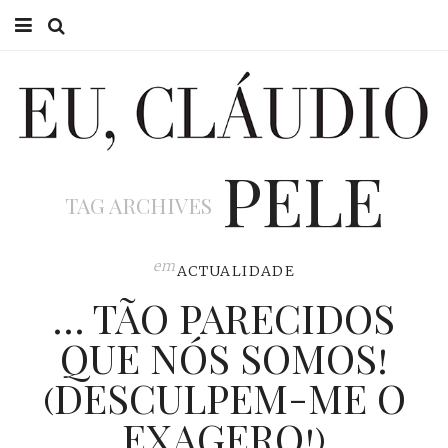
HOME
EU CLÁUDIO
PELE
CONSULTÓRIO
TAG ARCHIVES
EU NA TV
EU, PAI
em
ACTUALIDADE
… TÃO PARECIDOS
ACTUALIDADE
QUE NÓS SOMOS!
(DESCULPEM-ME O
EXAGERO!)