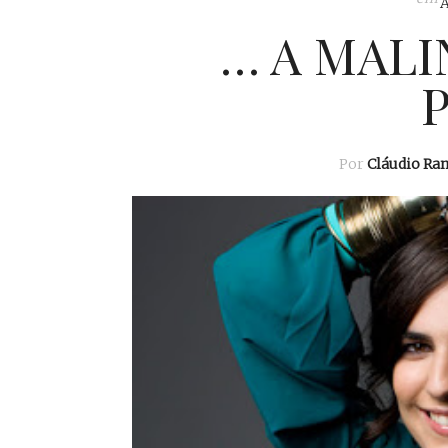
… A MALI
P
Por
Cláudio Ra