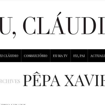
EU CLÁUDIO
CONSULTÓRIO
EU NA TV
EU, PAI
ACTUAL
PÊPA XAVI
RCHIVES