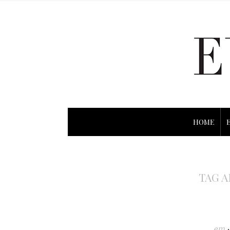
HOME
TAG A
em