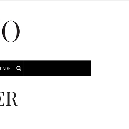
IDADE
ER