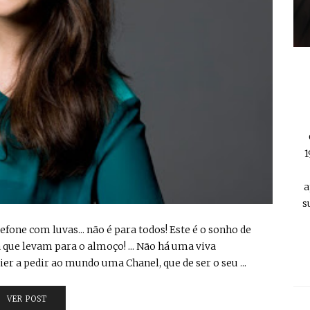
1
a
s
one com luvas... não é para todos! Este é o sonho de
ue levam para o almoço! ... Não há uma viva
er a pedir ao mundo uma Chanel, que de ser o seu ...
VER POST