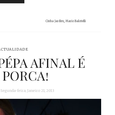
Cinha Jardim
,
Mario Balotelli
ACTUALIDADE
PÉPA AFINAL É
 PORCA!
Segunda-feira, Janeiro 21, 2013