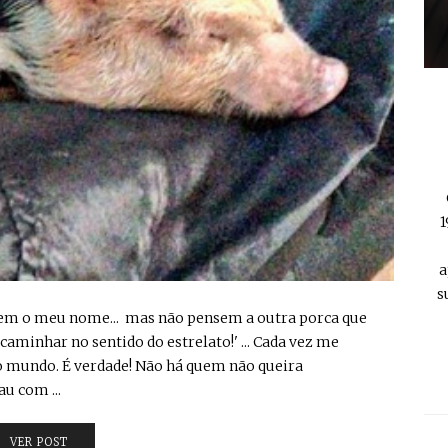
1
a
s
bem o meu nome... mas não pensem a outra porca que
 caminhar no sentido do estrelato!' ... Cada vez me
 mundo. É verdade! Não há quem não queira
au com ...
VER POST