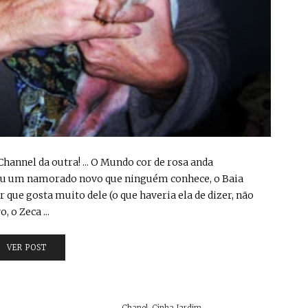
hannel da outra! ... O Mundo cor de rosa anda
jou um namorado novo que ninguém conhece, o Baia
que gosta muito dele (o que haveria ela de dizer, não
 o Zeca ...
VER POST
Chanel
,
Cinha Jardim