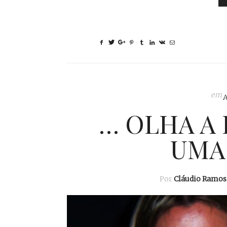
em
… OLHA A 
UMA
Por
Cláudio Ramos