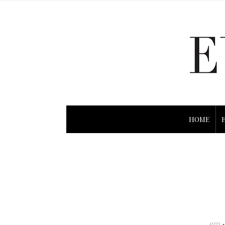
HOME
em