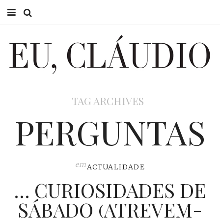
HOME
EU CLÁUDIO
CONSULTÓRIO
TAG ARCHIVES
EU NA TV
PERGUNTAS
EU, PAI
ACTUALIDADE
em
ACTUALIDADE
… CURIOSIDADES DE
SÁBADO (ATREVEM-