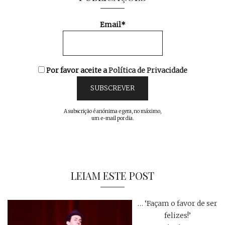
Email*
Por favor aceite a
Política de Privacidade
A subscrição é anónima e gera, no máximo,
um e-mail por dia.
LEIAM ESTE POST
… ‘Façam o favor de ser
felizes!’