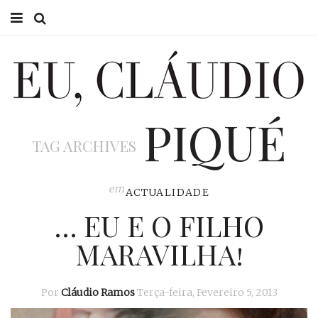
HOME
EU CLÁUDIO
PIQUÉ
CONSULTÓRIO
TAG ARCHIVES
EU NA TV
EU, PAI
em
ACTUALIDADE
… EU E O FILHO
ACTUALIDADE
MARAVILHA!
Por
Cláudio Ramos
Terça-feira, Fevereiro 5, 2013