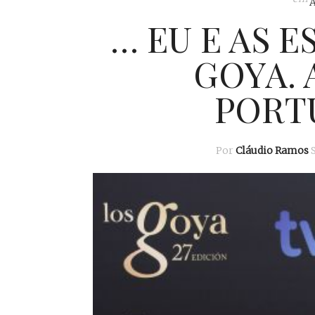
… EU E AS 
GOYA.
PORT
Por
Cláudio Ramos