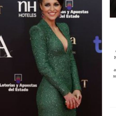
1
a
s