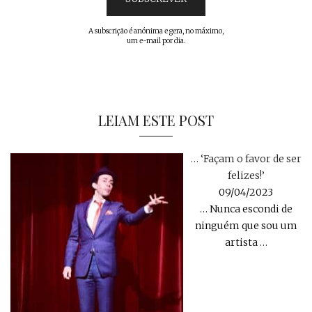
A subscrição é anónima e gera, no máximo,
um e-mail por dia.
LEIAM ESTE POST
… ‘Façam o favor de ser
felizes!’
09/04/2023
… Nunca escondi de
ninguém que sou um
artista
…