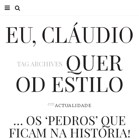
HOME
EU CLÁUDIO
QUER
CONSULTÓRIO
TAG ARCHIVES
EU NA TV
OD ESTILO
EU, PAI
ACTUALIDADE
em
ACTUALIDADE
… OS ‘PEDROS’ QUE
FICAM NA HISTÓRIA!