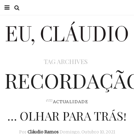
HOME
EU CLÁUDIO
CONSULTÓRIO
TAG ARCHIVES
EU NA TV
RECORDAÇÃ
EU, PAI
ACTUALIDADE
em
ACTUALIDADE
… OLHAR PARA TRÁS!
Por
Cláudio Ramos
Domingo, Outubro 10, 2021