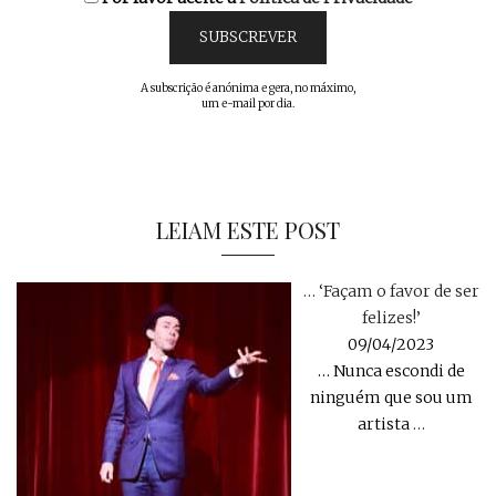
A subscrição é anónima e gera, no máximo,
um e-mail por dia.
LEIAM ESTE POST
… ‘Façam o favor de ser
felizes!’
09/04/2023
… Nunca escondi de
ninguém que sou um
artista
…