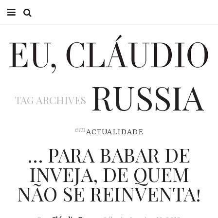
HOME
EU CLÁUDIO
RUSSIA
CONSULTÓRIO
TAG ARCHIVES
EU NA TV
EU, PAI
em
ACTUALIDADE
… PARA BABAR DE
ACTUALIDADE
INVEJA, DE QUEM
NÃO SE REINVENTA!