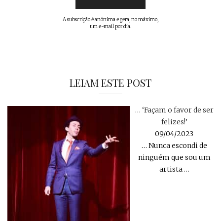
A subscrição é anónima e gera, no máximo,
um e-mail por dia.
LEIAM ESTE POST
… ‘Façam o favor de ser
felizes!’
09/04/2023
… Nunca escondi de
ninguém que sou um
artista
…