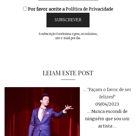
Por favor aceite a
Política de Privacidade
A subscrição é anónima e gera, no máximo,
um e-mail por dia.
LEIAM ESTE POST
… ‘Façam o favor de ser
felizes!’
09/04/2023
… Nunca escondi de
ninguém que sou um
artista
…