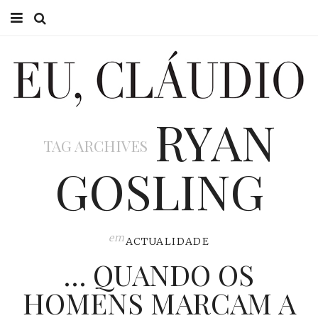
HOME
EU CLÁUDIO
RYAN
CONSULTÓRIO
TAG ARCHIVES
EU NA TV
GOSLING
EU, PAI
ACTUALIDADE
em
ACTUALIDADE
… QUANDO OS
HOMENS MARCAM A