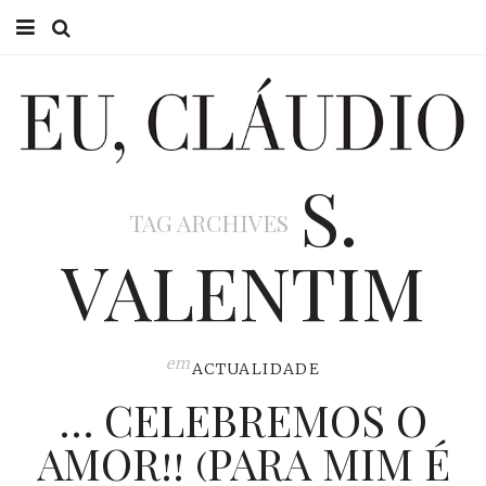
HOME
EU CLÁUDIO
S.
CONSULTÓRIO
TAG ARCHIVES
EU NA TV
VALENTIM
EU, PAI
ACTUALIDADE
em
ACTUALIDADE
… CELEBREMOS O
AMOR!! (PARA MIM É