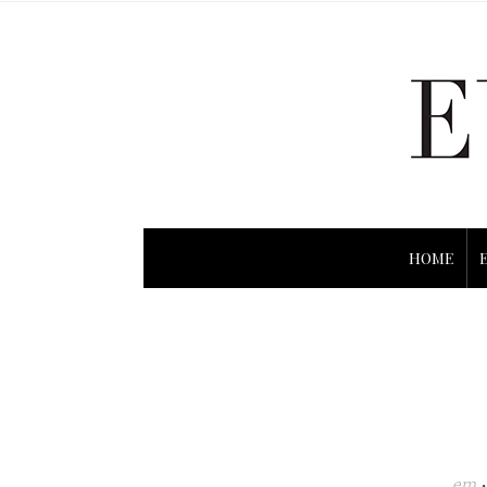
HOME
em