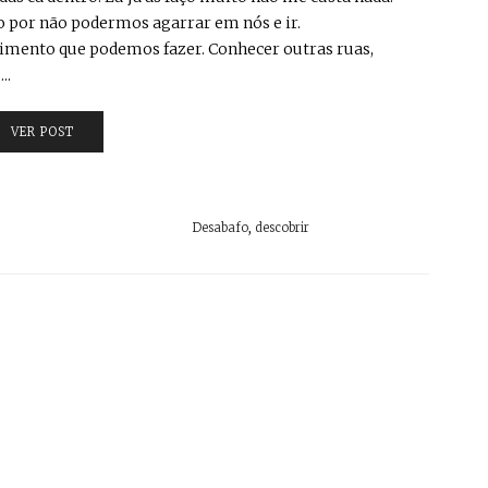
o por não podermos agarrar em nós e ir.
timento que podemos fazer. Conhecer outras ruas,
..
VER POST
Desabafo
,
descobrir