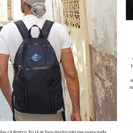
1
a
s
todas cá dentro. Eu já as faço muito não me custa nada.