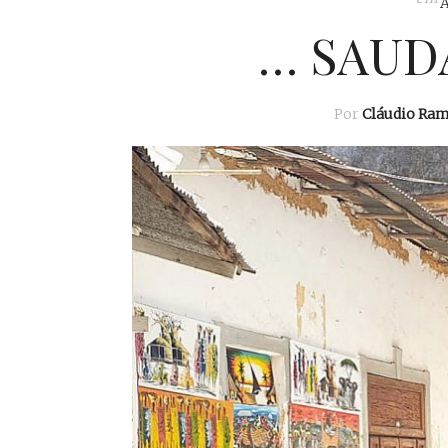
… SAUDA
Por
Cláudio Ra