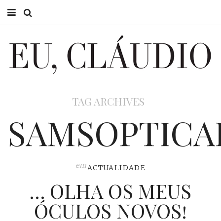
HOME
EU CLÁUDIO
CONSULTÓRIO
TAG ARCHIVES
EU NA TV
SAMSOPTICA
EU, PAI
ACTUALIDADE
em
ACTUALIDADE
… OLHA OS MEUS
ÓCULOS NOVOS!