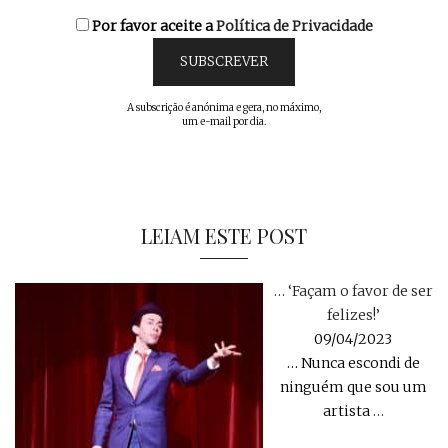
Por favor aceite a
Política de Privacidade
A subscrição é anónima e gera, no máximo,
um e-mail por dia.
LEIAM ESTE POST
… ‘Façam o favor de ser
felizes!’
09/04/2023
… Nunca escondi de
ninguém que sou um
artista
…