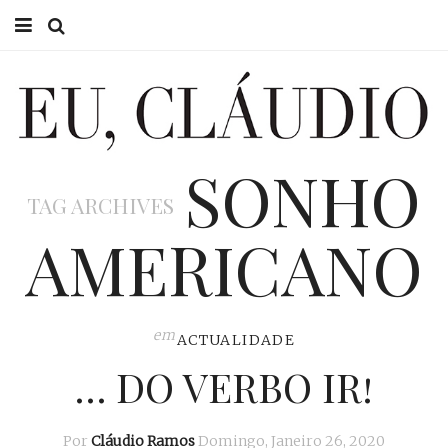
HOME
EU CLÁUDIO
SONHO
CONSULTÓRIO
TAG ARCHIVES
EU NA TV
AMERICANO
EU, PAI
ACTUALIDADE
em
ACTUALIDADE
… DO VERBO IR!
Por
Cláudio Ramos
Domingo, Janeiro 26, 2020