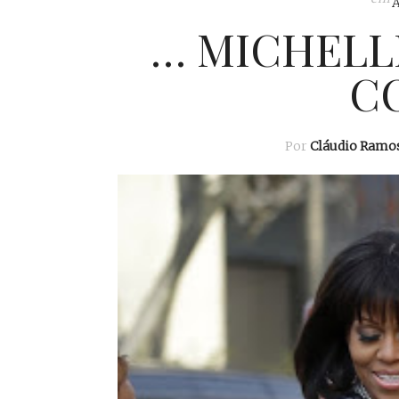
… MICHELLE
CO
Por
Cláudio Ramo