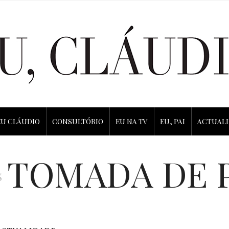
EU CLÁUDIO
CONSULTÓRIO
EU NA TV
EU, PAI
ACTUAL
TOMADA DE 
S