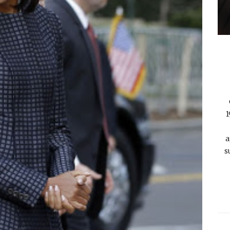
1
a
s