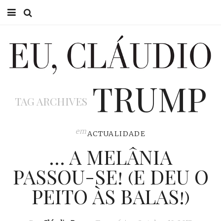
HOME
EU CLÁUDIO
TRUMP
CONSULTÓRIO
TAG ARCHIVES
EU NA TV
EU, PAI
em
ACTUALIDADE
… A MELÂNIA
ACTUALIDADE
PASSOU-SE! (E DEU O
PEITO ÀS BALAS!)