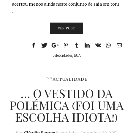
acertou menos ainda neste conjunto de saia em tons
...
VER POST
celebridades
,
EUA
em
ACTUALIDADE
… O VESTIDO DA
POLÉMICA (FOI UMA
ESCOLHA IDIOTA!)
Por
Cláudio Ramos
Sexta-feira, Setembro 29, 2017