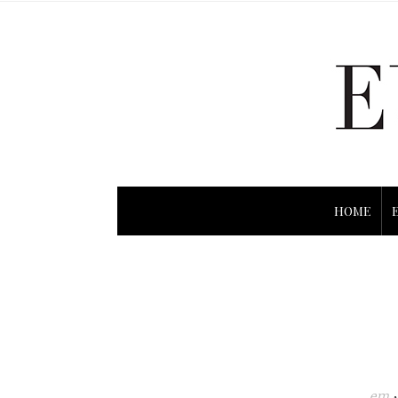
HOME
em