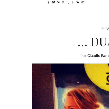
em
… DU
Por
Cláudio Ram