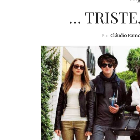
… TRISTE
Por
Cláudio Ram