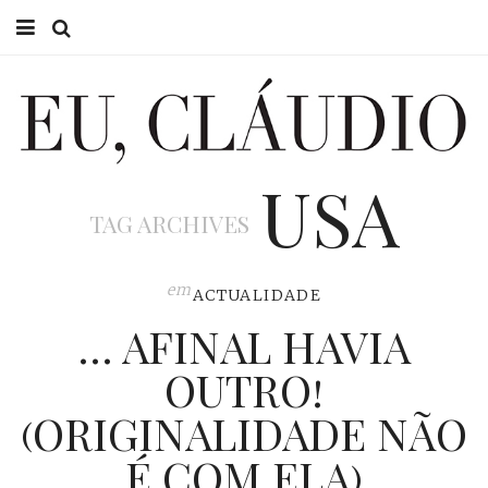
HOME
EU CLÁUDIO
USA
CONSULTÓRIO
TAG ARCHIVES
EU NA TV
EU, PAI
em
ACTUALIDADE
… AFINAL HAVIA
ACTUALIDADE
OUTRO!
(ORIGINALIDADE NÃO
É COM ELA)