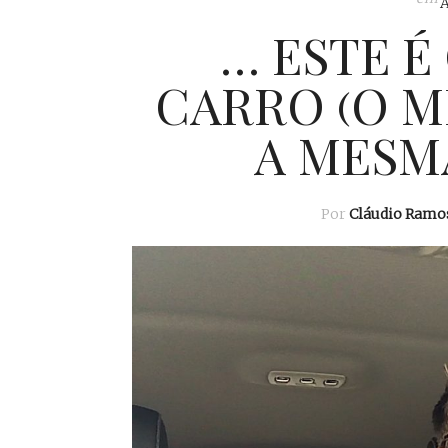
… ESTE É
CARRO (O 
A MESMA
Por
Cláudio Ramo