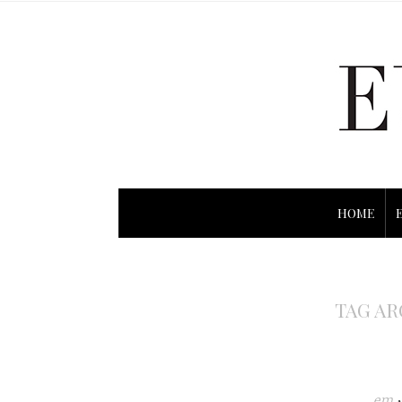
HOME
TAG AR
em