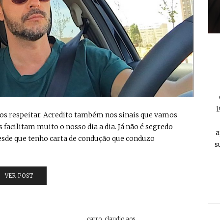
1
 de os respeitar. Acredito também nos sinais que vamos
facilitam muito o nosso dia a dia. Já não é segredo
a
Desde que tenho carta de condução que conduzo
s
VER POST
carro
,
claudio aos