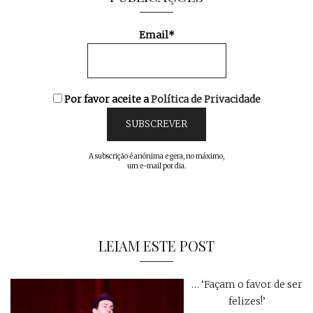
Email*
Por favor aceite a
Política de Privacidade
A subscrição é anónima e gera, no máximo,
um e-mail por dia.
LEIAM ESTE POST
… ‘Façam o favor de ser
felizes!’