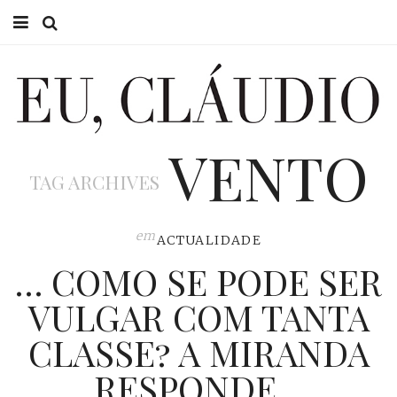
HOME
EU CLÁUDIO
VENTO
CONSULTÓRIO
TAG ARCHIVES
EU NA TV
EU, PAI
em
ACTUALIDADE
… COMO SE PODE SER
ACTUALIDADE
VULGAR COM TANTA
CLASSE? A MIRANDA
RESPONDE…