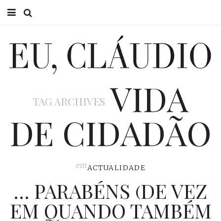
HOME
EU CLÁUDIO
VIDA
CONSULTÓRIO
TAG ARCHIVES
EU NA TV
DE CIDADÃO
EU, PAI
ACTUALIDADE
em
ACTUALIDADE
… PARABÉNS (DE VEZ
EM QUANDO TAMBÉM