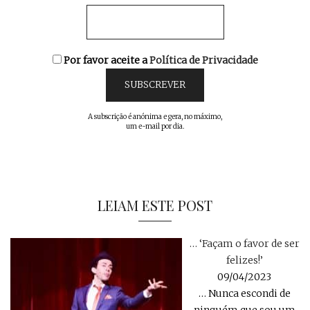
Por favor aceite a
Política de Privacidade
A subscrição é anónima e gera, no máximo,
um e-mail por dia.
LEIAM ESTE POST
… ‘Façam o favor de ser
felizes!’
09/04/2023
… Nunca escondi de
ninguém que sou um