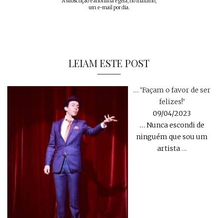
A subscrição é anónima e gera, no máximo,
um e-mail por dia.
LEIAM ESTE POST
… ‘Façam o favor de ser
felizes!’
09/04/2023
… Nunca escondi de
ninguém que sou um
artista
…