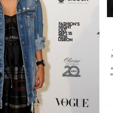
1
a
s