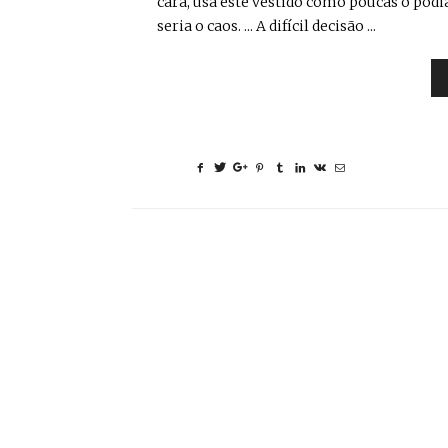
cara, usa este vestido como poucas o podia
seria o caos. ... A difícil decisão ...