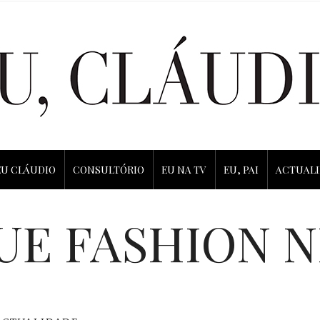
EU CLÁUDIO
CONSULTÓRIO
EU NA TV
EU, PAI
ACTUAL
UE FASHION N