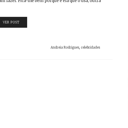
m fazer. Fica-lhe bem porque é ela que o usa, outra
VER POST
Andreia Rodrigues
,
celebridades