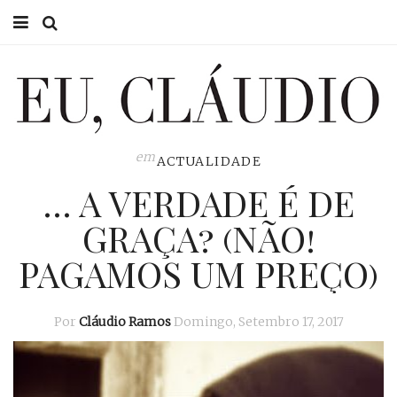
HOME
EU CLÁUDIO
CONSULTÓRIO
em
ACTUALIDADE
… A VERDADE É DE
EU NA TV
GRAÇA? (NÃO!
EU, PAI
PAGAMOS UM PREÇO)
ACTUALIDADE
Por
Cláudio Ramos
Domingo, Setembro 17, 2017