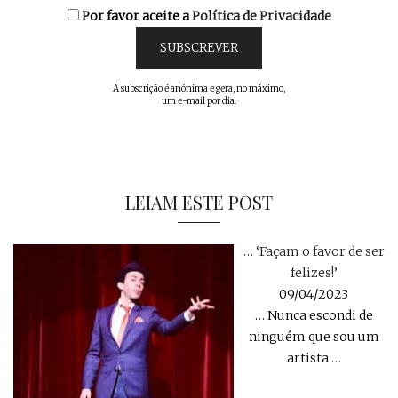
Por favor aceite a
Política de Privacidade
A subscrição é anónima e gera, no máximo,
um e-mail por dia.
LEIAM ESTE POST
… ‘Façam o favor de ser
felizes!’
09/04/2023
… Nunca escondi de
ninguém que sou um
artista
…