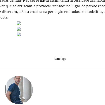
sadas demais! Não sei se havia assim tanta necessidade da marca
ovar que se arriscam a provocar ‘tensão’ no lugar de paixão (nã
 disserem, a Sara encaixa na perfeição em todos os modelitos, 
porta.
Sem tags