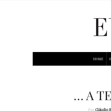
HOME
… A T
Por
Cláudio 