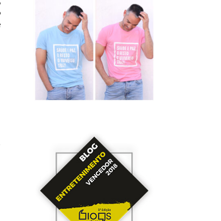
,
o
e