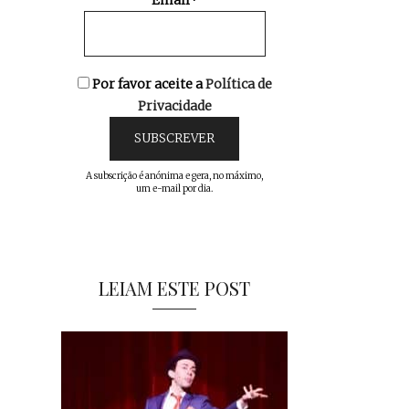
Email*
Por favor aceite a
Política de
Privacidade
A subscrição é anónima e gera, no máximo,
um e-mail por dia.
LEIAM ESTE POST