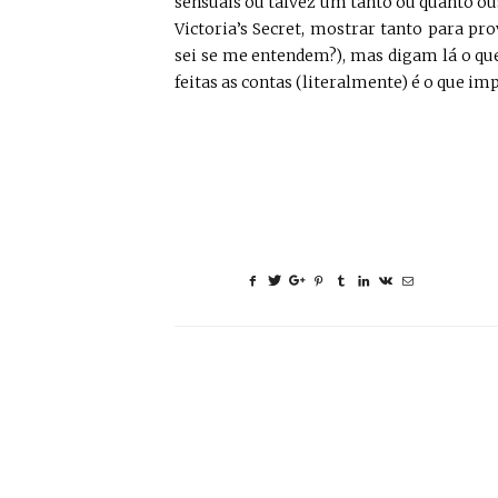
sensuais ou talvez um tanto ou quanto ou
Victoria’s Secret, mostrar tanto para pr
sei se me entendem?), mas digam lá o que
feitas as contas (literalmente) é o que im