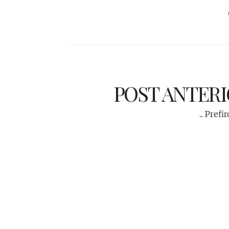
POST ANTER
... Prefi