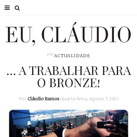
HOME
EU CLÁUDIO
CONSULTÓRIO
em
ACTUALIDADE
… A TRABALHAR PARA
EU NA TV
O BRONZE!
EU, PAI
ACTUALIDADE
Por
Cláudio Ramos
Quarta-feira, Agosto 7, 2013